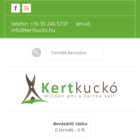
telefon: +36 30 246 5737 email:
info@kertkucko.hu
Bevásárló táska
0 termék -
0 Ft