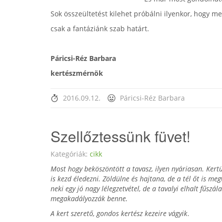
Sok összeültetést kilehet próbálni ilyenkor, hogy 
csak a fantáziánk szab határt.
Páricsi-Réz Barbara
kertészmérnök
2016.09.12.
Páricsi-Réz Barbara
Szellőztessünk füvet!
Kategóriák:
cikk
Most hogy beköszöntött a tavasz, ilyen nyáriasan. Kert
is kezd éledezni. Zöldülne és hajtana, de a tél őt is megv
neki egy jó nagy lélegzetvétel, de a tavalyi elhalt fűszál
megakadályozzák benne.
A kert szerető, gondos kertész kezeire vágyik
.