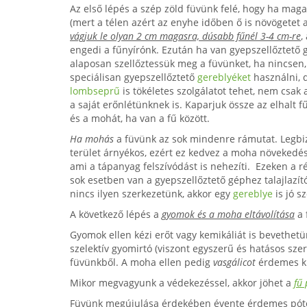
Az első lépés a szép zöld füvünk felé, hogy ha maga
(mert a télen azért az enyhe időben ő is növögetet a
vágjuk le olyan 2 cm magasra, dúsabb fűnél 3-4 cm-re
,
engedi a fűnyírónk. Ezután ha van gyepszellőztető 
alaposan szellőztessük meg a füvünket, ha nincsen,
speciálisan gyepszellőztető
gereblyéket
használni, 
lombseprű
is tökéletes szolgálatot tehet, nem csak 
a saját erőnlétünknek is. Kaparjuk össze az elhalt f
és a mohát, ha van a fű között.
Ha mohás
a füvünk az sok mindenre rámutat. Legbi
terület árnyékos, ezért ez kedvez a moha növekedésén
ami a tápanyag felszívódást is nehezíti. Ezeken a r
sok esetben van a gyepszellőztető géphez talajlazít
nincs ilyen szerkezetünk, akkor egy
gereblye
is jó sz
A következő lépés a
gyomok és a moha eltávolítása
a 
Gyomok ellen kézi erőt vagy kemikáliát is bevethet
szelektív gyomirtó (viszont egyszerű és hatásos szer
füvünkből. A moha ellen pedig
vasgálicot
érdemes ki
Mikor megvagyunk a védekezéssel, akkor jöhet a
fű 
Füvünk megújulása érdekében évente érdemes pótol