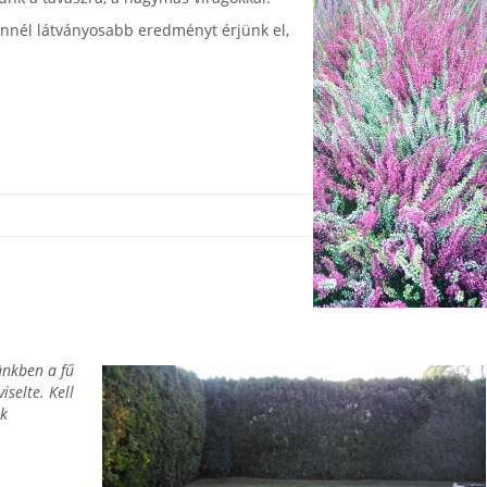
mennél látványosabb eredményt érjünk el,
ünkben a fű
iselte. Kell
ak