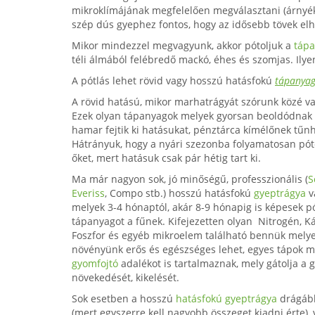
mikroklímájának megfelelően megválasztani (árnyéko
szép dús gyephez fontos, hogy az idősebb tövek elhal
Mikor mindezzel megvagyunk, akkor pótoljuk a
tápa
téli álmából felébredő mackó, éhes és szomjas. Il
A pótlás lehet rövid vagy hosszú hatásfokú
tápanyag
A rövid hatású, mikor marhatrágyát szórunk közé vag
Ezek olyan tápanyagok melyek gyorsan beoldódnak a
hamar fejtik ki hatásukat, pénztárca kímélőnek tűn
Hátrányuk, hogy a nyári szezonba folyamatosan póto
őket, mert hatásuk csak pár hétig tart ki.
Ma már nagyon sok, jó minőségű, professzionális (
S
Everiss
, Compo stb.) hosszú hatásfokú
gyeptrágya
v
melyek 3-4 hónaptól, akár 8-9 hónapig is képesek pó
tápanyagot a fűnek. Kifejezetten olyan Nitrogén, K
Foszfor és egyéb mikroelem található bennük melye
növényünk erős és egészséges lehet, egyes tápok 
gyomfojtó
adalékot is tartalmaznak, mely gátolja a
növekedését, kikelését.
Sok esetben a hosszú
hatásfokú gyeptrágya
drágáb
(mert egyszerre kell nagyobb összeget kiadni érte), 