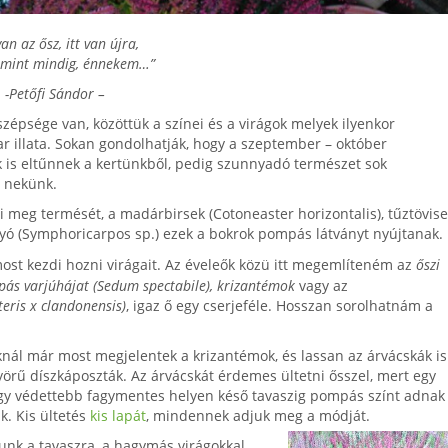
van az ősz, itt van újra,
, mint mindig, énnekem…”
-Petőfi Sándor –
zépsége van, közöttük a színei és a virágok melyek ilyenkor
r illata. Sokan gondolhatják, hogy a szeptember – október
k is eltűnnek a kertünkből, pedig szunnyadó természet sok
 nekünk.
i meg termését, a madárbirsek (Cotoneaster horizontalis), tűztövis
gyó (Symphoricarpos sp.) ezek a bokrok pompás látványt nyújtanak.
ost kezdi hozni virágait. Az éveleők közü itt megemlíteném az
őszi
ás varjúhájat (Sedum spectabile), krizantémok
vagy az
teris x clandonensis)
, igaz ő egy cserjeféle. Hosszan sorolhatnám a
knál már most megjelentek a krizantémok, és lassan az árvácskák is
örű díszkáposzták. Az árvácskát érdemes ültetni ősszel, mert egy
gy védettebb fagymentes helyen késő tavaszig pompás színt adnak
. Kis ültetés
kis lapát
, mindennek adjuk meg a módját.
nk a tavaszra, a hagymás virágokkal.