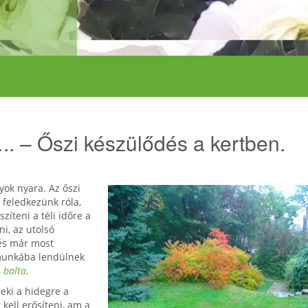
a….. – Őszi készülődés a kertben.
ok nyara. Az őszi
feledkezünk róla,
zíteni a téli időre a
ni, az utolsó
 és már most
 munkába lendülnek
,
balta
.
eki a hidegre a
 kell erősíteni, am a