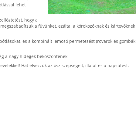
tlással lehet
llőztetést, hogy a
 megszabadítsuk a füvünket, ezáltal a kórokozóknak és kártevőknek
ánpótlásokat, és a kombinált lemosó permetezést (rovarok és gombák
 még a nagy hidegek beköszöntenek.
evelekkel! Hát élvezzük az ősz szépségeit, illatát és a napsütést.