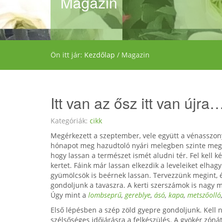
Magazin
Ön itt jár:
Kezdőlap
/
Magazin
Itt van az ősz itt van újr
Kategóriák:
cikk
Megérkezett a szeptember, vele együtt a vénasszony
hónapot meg hazudtoló nyári melegben szinte meg 
hogy lassan a természet ismét aludni tér. Fel kell kés
kertet. Fáink már lassan elkezdik a leveleiket elhagy
gyümölcsök is beérnek lassan. Tervezzünk megint,
gondoljunk a tavaszra. A kerti szerszámok is nagy
Úgy mint a
lombseprű
,
gereblye
,
ásó
,
kapa
,
metszőolló
Első lépésben a szép zöld gyepre gondoljunk. Kell n
szélsőséges időjárásra a felkészülés. A gyökér zónát