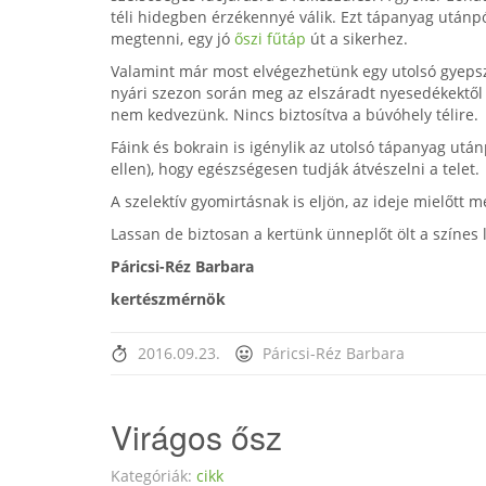
téli hidegben érzékennyé válik. Ezt tápanyag utánpó
megtenni, egy jó
őszi fűtáp
út a sikerhez.
Valamint már most elvégezhetünk egy utolsó gyepsze
nyári szezon során meg az elszáradt nyesedékektől
nem kedvezünk. Nincs biztosítva a búvóhely télire.
Fáink és bokrain is igénylik az utolsó tápanyag ut
ellen), hogy egészségesen tudják átvészelni a telet.
A szelektív gyomirtásnak is eljön, az ideje mielőtt
Lassan de biztosan a kertünk ünneplőt ölt a színes l
Páricsi-Réz Barbara
kertészmérnök
2016.09.23.
Páricsi-Réz Barbara
Virágos ősz
Kategóriák:
cikk