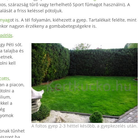
s, szárazság tűrő vagy terhelhető Sport fűmagot használni). A
ását a friss keléssel pótoljuk.
nyag
ot is. A tél folyamán, kiéhezett a gyep. Tartalékait felélte, mint
yenkor nagyon érzékeny a gombabetegségekre is.
pótlás
.
y Péti sót.
 talajba és
hetnek.
lni kell
cotts,
an a piacon,
tolni a
álium,
kkel a
még
 gyomok
A foltos gyep 2-3 héttel később, a gyepkezelés után.
bnak tűnhet
viszont ha