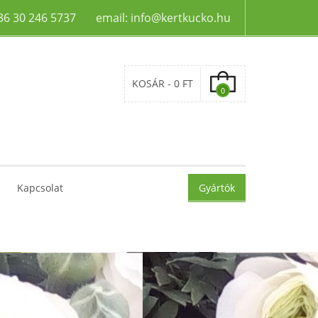
+36 30 246 5737 email: info@kertkucko.hu
KOSÁR -
0 FT
0
Kapcsolat
Gyártók