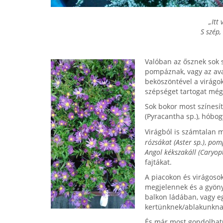
„Itt 
S szép
Valóban az ősznek sok s
pompáznak, vagy az ava
beköszöntével a virágo
szépséget tartogat még
Sok bokor most színesít
(Pyracantha sp.), hóbo
Virágból is számtalan m
rózsákat (Aster
sp.)
,
pomp
Angol kékszakáll (Caryop
fajtákat.
A piacokon és virágoso
megjelennek és a gyöny
balkon ládában, vagy e
kertünknek/ablakunknak
És már most gondolhatu