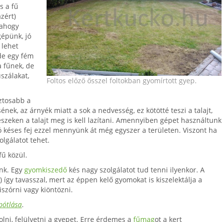
s a fű
zért)
 ahogy
gépünk, jó
 lehet
de egy fém
a fűnek, de
űszálakat,
Foltos előző ősszel foltokban gyomírtott gyep.
ztosabb a
ek, az árnyék miatt a sok a nedvesség, ez kötötté teszi a talajt,
észeken a talajt meg is kell lazítani. Amennyiben gépet használtunk
ó késes fej ezzel mennyünk át még egyszer a területen. Viszont ha
olgálatot tehet.
fű közül.
ünk. Egy
gyomkiszedő
kés nagy szolgálatot tud tenni ilyenkor. A
) így tavasszal, mert az éppen kelő gyomokat is kiszelektálja a
szórni vagy kiöntözni.
pótlása
.
ni, felülvetni a gyepet. Erre érdemes a
fűmag
ot a kert