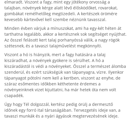
elmaradt. Viszont a fagy, mint egy jótékony orvosság a
talajban, növények kérge alatt lévő élősködőket, rovarokat,
gombákat remélhetőleg megtizedeli. A kertészek örömére
kevesebb kártevővel kell szembe néznünk tavasszal.
Minden évben várjuk a mínuszokat, ami ha egy-két héten át
tarthatna legalább, akkor a kertésznek sok segítséget nyújthat.
Az ősszel felásott kert talaj porhanyóssá válik, a nagy rögök
szétesnek, és a tavaszi talajművelést megkönnyíti.
Viszont a hó is hiányzik, mert a fagy hatására a talaj
kiszáradhat, a növények gyökere is sérülhet. A hó a
kiszáradástól is védi a növényeket. Ősszel a természet álomba
szenderül, és ezért szükségük van tápanyagra, vízre. Ilyenkor
tápanyagot pótolni nem kell a kertben, viszont az enyhe, de
száraz esőmentes időkben kéthetente érdemes a
növényeinknek vizet kijuttatni, ha már hetek óta nem volt
csapadék.
Úgy hogy Tél dolgozzál, kertész pedig örülj a dermesztő
időnek egy forró ital társaságában. Tervezgetés ideje van, a
tavaszi munkák és a nyári ágyások megtervezésének ideje.