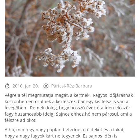
2016. jan 20.
Páricsi-Réz Barbara
Végre a tél megmutatja magát, a kertnek. Fagyos időjárásnak
köszönhetően örülnek a kertészek, bár egy kis félsz is van a
levegőben. Remek dolog, hogy hosszú évek óta idén először
fagy huzamosabb ideig. Sajnos ehhez hó nem párosul, ami a
félszre ad okot.
A hó, mint egy nagy paplan befedné a földeket és a fákat,
hogy a nagy fagyok kárt ne tegyenek. Ez sajnos idén is