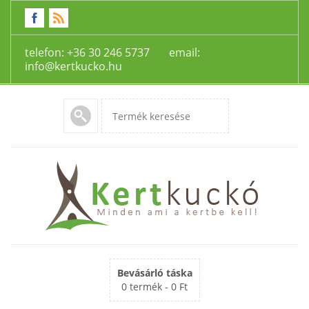
telefon: +36 30 246 5737 email:
info@kertkucko.hu
Bevásárló táska
0 termék -
0 Ft